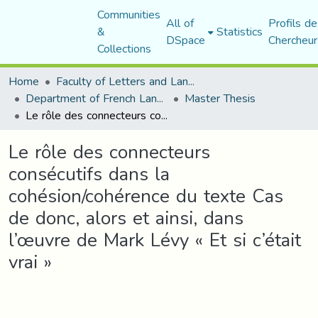
Communities
All of
Profils de
&
Statistics
DSpace
Chercheur
Collections
Home
Faculty of Letters and Languages
Department of French Language and Literature
Master Thesis
Le rôle des connecteurs consécutifs dans la cohésion/cohérence du texte Cas de donc, alors et ainsi, dans l’œuvre de Mark Lévy « Et si c’était vrai »
Le rôle des connecteurs
consécutifs dans la
cohésion/cohérence du texte Cas
de donc, alors et ainsi, dans
l’œuvre de Mark Lévy « Et si c’était
vrai »