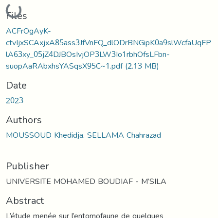
Loading...
Files
ACFrOgAyK-
ctvIjxSCAxjxA85ass3JfVnFQ_dlODrBNGipK0a9slWcfaUqFP
lA63xy_05jZ4DJBOsIvjOP3LW3Io1rbhOfsLFbn-
suopAaRAbxhsYASqsX95C~1.pdf
(2.13 MB)
Date
2023
Authors
MOUSSOUD Khedidja. SELLAMA Chahrazad
Publisher
UNIVERSITE MOHAMED BOUDIAF - M’SILA
Abstract
L’étude menée sur l’entomofaune de quelques