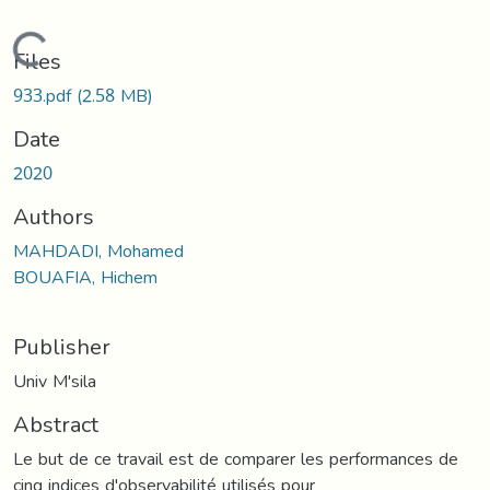
Loading...
Files
933.pdf
(2.58 MB)
Date
2020
Authors
MAHDADI, Mohamed
BOUAFIA, Hichem
Publisher
Univ M'sila
Abstract
Le but de ce travail est de comparer les performances de
cinq indices d'observabilité utilisés pour