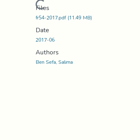
Loading...
Files
fr54-2017.pdf
(11.49 MB)
Date
2017-06
Authors
Ben Sefa, Salima