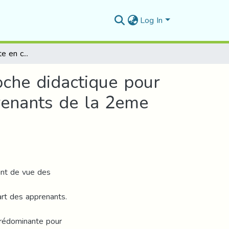
Log In
l'exploitation de conte en classe du FLE:une approche didactique pour une écriture créative des apprenants-cas des apprenants de la 2eme anneé moyenne du C.E.M May Zyada à M'sila
oche didactique pour
renants de la 2eme
oint de vue des
art des apprenants.
prédominante pour