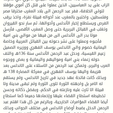
الزاب على يد العباسيين، الذين عملوا على قتل كل أموي مؤهلا
لتولي الخلافة، ففر عبد الرحمن الى بلاد المغرب مخترقا مصر
وفلسطين، واختبئ بالمغرب عند أخواله قبيلة نفزة، واخذ يرقب
الفرص ويستطلع إخبار الأندلس وأحوالها، ثم سار نحو القيروان
وتغلب في القبائل البربرية حتى وصل المغرب الأقصى، فأرسل
مولا بدر الى الأندلس الى من فيها من موالي بني امية
فأجبوه وعملوا على نشر دعوته بين القبائل العربية وخاصة
اليمانية خصوم والي الاندلس يوسف الفهري ووزيره الصميل
زعيم القيسية، ودخل عبد الرحمن الأندلس سنة 136هـ والتف
حوله زعماء بني امية ومواليهم واليمانية و بعض ووجوه
العرب والبربر، وتمكن عبد الرحمن من الاستلاء على الاندلس بعد
هزيمة واليها يوسف الفهري في معركة المصارة 138 هـ
وبذلك كانت فاتحة عهد جديد في تاريخ الاندلس، ولم يستقم
له الامر بل واجهته الثورة تلوى الثورة ولم تبقى مدينة ولا
قبيلة الا ثارت عليه ونازعته في الحكم، وبفضل ذكائه وحسن
تخطيطه استطاع القضاء عليها وإخمادها جميعا كما استطاع
أيضا القضاء المؤامرات الخارجية، وبالرغم من كل هذا اهتم عبد
الرحمن الدخل بضبط أوضاع الاندلس في مختلف الجوانب وبذلك