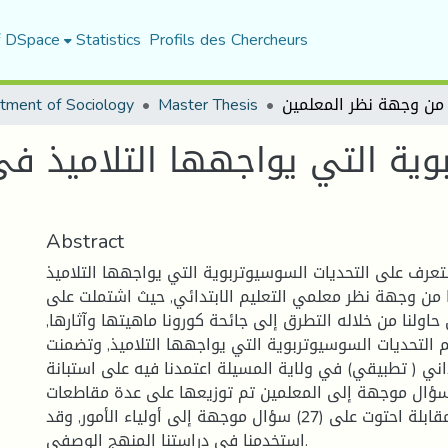
f DSpace
Statistics
Profils des Chercheurs
tment of Sociology
Master Thesis
وية التي يواجهها التلاميذ ف
Abstract
تعرف على التحديات السوسيوتربوية التي يواجهها التلاميذ
من وجهة نظر معلمي التعليم الابتدائي, حيث اشتملت على
حاولنا من خلاله التطرق إلى جائحة كورونا ماهيتها وآثارها,
 التحديات السوسيوتربوية التي يواجهها التلاميذ, وتضمنت
اني ( تطبيقي) في ولاية المسيلة اعتمدنا فيه على استبانة
نت من (40) سؤال موجهة إلى المعلمين تم توزيعها على عدة مقاطعات
تربوية بالإضافة إلى مقابلة احتوت على (27) سؤال موجهة إلى أولياء الأمور, وقد
استخدمنا في دراستنا المنهج الوصفي.