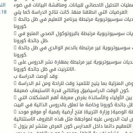
الت
مليات التحليل الاحصائي للبيانات, ومناقشة البيانات في ضوء
.18
الفرضيات التي انطلقنا منها, كانت نتائج الدراسة كما يلي:
 واجه التلاميذ تحديات سوسيوتربوية مرتبطة ببرنامج التعليم في ظل جائحة
كورونا.
 واجه التلاميذ تحديات سوسيوتربوية مرتبطة بالبروتوكول الصحي المتبع في
ظل جائحة كورونا.
 واجه التلاميذ تحديات سوسيوتربوية غير مرتبطة بالدعم الوالدي في ظل جائحة
كورونا.
 واجه الأساتذة تحديات سوسيوتربوية غير مرتبطة بمهارة نشر الدروس على
الانترنيت في ظل جائحة كورونا..
وقد أوصت الدراسة ب:
 التخفيف من الفروض المنزلية بما يتيح للتلميذ وقت للراحة ومن ثم الدراسة
كون الوقت الدراسيضيق وبالتالي قدرة الاستيعاب ضعيفة.
 ضرورة وجود اتصال بين الأولياء والأساتذة بغرض معرفة أهم المشكلات التي
ل جائحة كورونا وخاصة ما تعلق بالدروس الذاتية في البيت.
 يجب على السلطة الوصية( وزارة التربية) فتح أرضية رقمية أو موقع موحد
لبث الدروس عليه لمواجهة مثل هذه الظروف الاستثنائية.
 العمل على توفير التعقيم دائما داخل المدارس كون المرض منتشر لم يزول