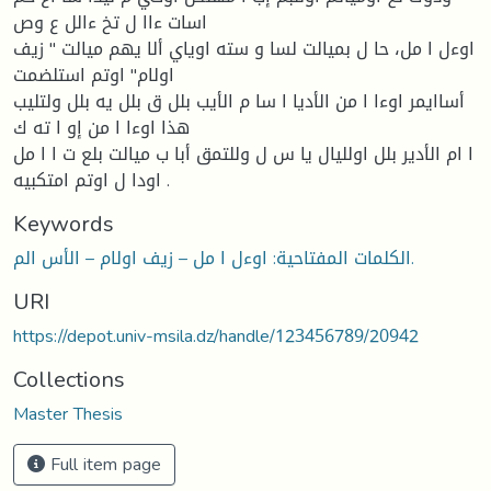
اسات ءاا ل تخ ءالل ع وص
اوءل ا مل، حا ل بميالت لسا و سته اوياي ألا يهم ميالت " زيف
اولام" اوتم استلضمت
أساايمر اوءا ا من الأديا ا سا م الأيب بلل ق بلل يه بلل ولتليب
هذا اوءا ا من إو ا ته ك
ا ام الأدير بلل اولليال يا س ل وللتمق أبا ب ميالت بلع ت ا ا مل
اودا ل اوتم امتكبيه .
Keywords
الكلمات المفتاحية: اوءل ا مل – زيف اولام – الأس الم.
URI
https://depot.univ-msila.dz/handle/123456789/20942
Collections
Master Thesis
Full item page