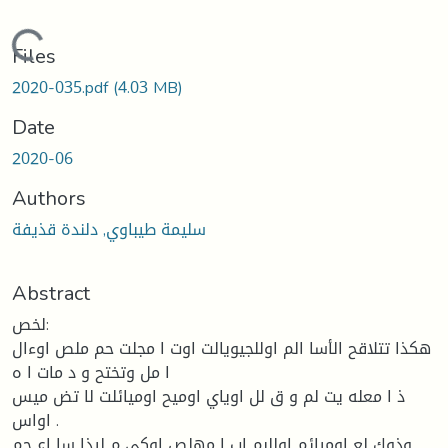
Loading...
Files
2020-035.pdf
(4.03 MB)
Date
2020-06
Authors
سليمة طيباوي, دلندة قذيفة
Abstract
لخص:
هكذا تتلاقح الأسا الم اوللجيويالت اوت ا مجلت حم ملص اوءال
ا مل وتختح و د مات ا ه
ذ ا معله يت لم و ق لل اوياي اوميح اوميائلت لا تض ميس
اواس .
وذوك لع اوميائم اوللبم إب ا مهلص اوكي م ليذا سا اع حم