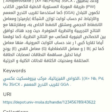
( Antipérovskite ) (X= Nb,Pd,Ru) 3SrCX ، وذلك بتطبيق
طريقة الموجة المستوية الخطية للكمون الكاذب (PW)
كما استخدمنا تقريب التدرج المعمم (GGA) لكمون التبادل
والارتباط. تم حساب ثوابت توازن الشبكة )بارميتر( ومعامل
الانضغاط الحجمي ومشتق الضغط الخاص به، ومقارنتها مع
النتائج التجريبية والنظرية المتوفرة. حيث وجد هناك توافق
بين الخصائص البنيوية للمكعب مع النتائج النظرية. كما توقعنا
أيضا تقاربا كبي ا ر عند حساب الثوابت المرونية، منها معامل
يونج (E) معامل القص (G) و معامل الانضغاطية ) B(. كما تم
ايضا تحليل مساهمة النطاقات لعصابات الطاقة
المختلفة ومنحنيات الكثافة للحالات الكلية و الجزئية.
Keywords
,
Pd
,
الخواص الفيزيائية، مركب بيروفسكيت عكسي، )(X= Nb
Ru 3SrCX ، تقريب التدرج المعمم GGA .
URI
https://depot.univ-msila.dz/handle/123456789/43622
Collections