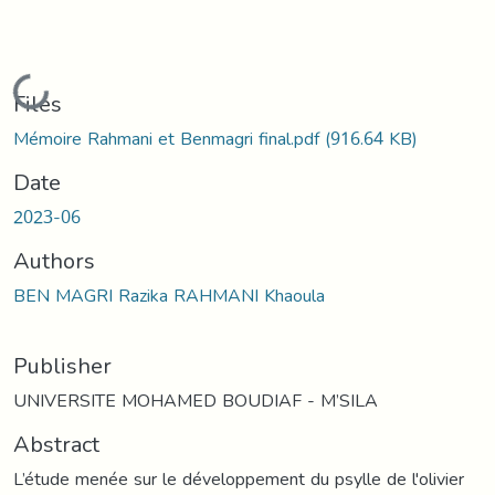
Loading...
Files
Mémoire Rahmani et Benmagri final.pdf
(916.64 KB)
Date
2023-06
Authors
BEN MAGRI Razika RAHMANI Khaoula
Publisher
UNIVERSITE MOHAMED BOUDIAF - M’SILA
Abstract
L’étude menée sur le développement du psylle de l'olivier