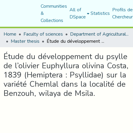
Communities
All of
Profils de
&
Statistics
DSpace
Chercheur
Collections
Home
Faculty of sciences
Department of Agricultural Sciences
Master thesis
Étude du développement du psylle de l’olivier Euphyllura olivina Costa, 1839 (Hemiptera : Psyllidae) sur la variété Chemlal dans la localité de Benzouh, wilaya de Msila.
Étude du développement du psylle
de l’olivier Euphyllura olivina Costa,
1839 (Hemiptera : Psyllidae) sur la
variété Chemlal dans la localité de
Benzouh, wilaya de Msila.