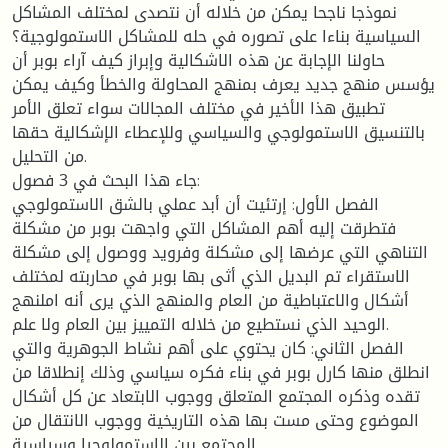
نموذجا ناجحا يمكن من خلاله أن نتصدى لمختلف المشاكل
السياسية بناءا على تصوره في حله للمشاكل الاستمولوجية؟
حاولنا الإجابة عن هذه الاشكالية وإبراز كيف آراء بوبر أن
يؤسس منهج جديد يعرف بمنهج المحاولة والخطأ وكيف يمكن
تطبيق هذا الأخير في مختلف المجالات سواء تعلق الأمر
بالتنسيق الاستمولوجي والسياسي وللإعطاء الإشكالية حقها
من التحليل.
جاء هذا البحث في 3 فصول:
الفصل الأول: إرتئيت أن أبد عملي بالشق الاستمولوجي
فتطرقت إليه أهم المشاكل التي واجهت بوبر من مشكلة
التناهي التي عرضها إلى مشكلة وفرويد ووصول إلى مشكلة
الاستقراء تم البديل الذي أثى بها بوبر في محاربته لمختلف
أشكال والاعتباطية من العام والمنهج الذي يرى أنه املنهج
الوحيد الذي نستطيع من خلاله التمييز بين العام ولا علم.
الفصل الثاني: كان يحتوي على أهم نشاط الجوهرية والتي
انطلق منها كارل بوبر في بناء فكره سياسي وذلك إنطلاقا من
تقده وذكره المجتمع المتعلق ووجوب الابتعاد عن كل أشكال
الموضوع وحتى مست بها هذه التاريخية ووجوب الانتقال من
المجتمع بين الاستمولوجيا وسياسية.