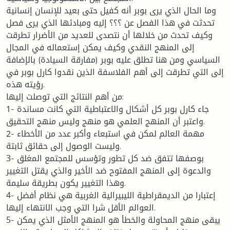
وما الحال الذي يرى بوبر أنه كفيل حتى بعيد للإنسان إنسانية
تحدثت في هذا الفصل عن ؟؟؟ إليه ومبادئها الذي يرى فصل
وكيف تحدث من خلالها أن نتصدى للعديد من الأضرار تطرقت
إلى المنهج النقدي وكيف يمكن إستعماله في المجال
السياسي ومن هنا تطلق عليه بوبر (مفارقة السيادة) بالإضافة
إلى التي تطرقت إلى أهم الفلاسفة الذين نقدوا كارل بوبر في
رؤيته هذه.
من أهم النتائج التي توصلت إليها:
1- جاء كارل بوبر كل أشكال والاعتباطية التي كانت مساندة
واعتبر أن المنهج العلمي هو منهج وليس منهج التحقيق.
2- مهمة العالم لمكن في استبعاء وأكبر عدد من الأخطاء
وليست الوصول إلى حقائق ثابتة.
3- بوصفها تتفق ضد كل تطور وتؤسس للمجتمع المغلق
والدعوة إلى المنهج المفتوح ضد الأخير والذي يقتل التغيير
وهذا التغيير يكون بطريقة سليمة.
4- إعتبارا من الديمقراطية الليبيرالية الغربية هي نظام أفضل
العوالم الأقل شرا التي وجب الانتهاء إليها.
5- يبقى منهج المحاولة والخطأ هو المنهج الأمثل الذي يمكن