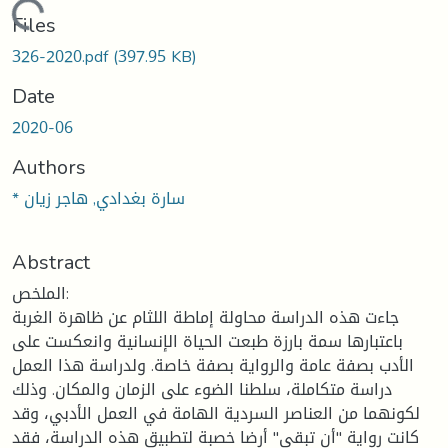
Loading...
Files
326-2020.pdf
(397.95 KB)
Date
2020-06
Authors
* سارة بغدادي, هاجر زيان
Abstract
الملخص:
جاءت هذه الدراسة محاولة إماطة اللثام عن ظاهرة الغربة
باعتبارها سمة بارزة طبعت الحياة الإنسانية وانعكست على
الأدب بصفة عامة والرواية بصفة خاصة. ولدراسة هذا العمل
دراسة متكاملة، سلطنا الضوء على الزمان والمكان. وذلك
لكونهما من العناصر السردية الهامة في العمل الأدبي، وقد
كانت رواية "أن تبقى" أرضا خصبة لتطبيق هذه الدراسة، فقد