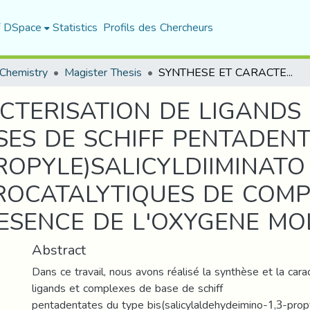
f DSpace
Statistics
Profils des Chercheurs
Chemistry
Magister Thesis
SYNTHESE ET CARACTERISATION DE LIGANDS ET COMPLEXES DES MANGANESE(II)- BASES DE SCHIFF PENTADENTATES DU TYPE N,N'-BIS(3- AMINOPROPYLE)SALICYLDIIMINATO ETUDES DES PROPRIETES ELECTROCATALYTIQUES DE COMPLEXES DE MANGANESE EN PRESENCE DE L'OXYGENE MOLECULAIRE
CTERISATION DE LIGANDS
ASES DE SCHIFF PENTADEN
PROPYLE)SALICYLDIIMINAT
ROCATALYTIQUES DE COMP
SENCE DE L'OXYGENE MO
Abstract
Dans ce travail, nous avons réalisé la synthèse et la cara
ligands et complexes de base de schiff
pentadentates du type bis(salicylaldehydeimino-1,3-prop