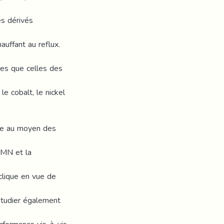
es dérivés
auffant au reflux.
es que celles des
e cobalt, le nickel
sée au moyen des
 RMN et la
clique en vue de
tudier également