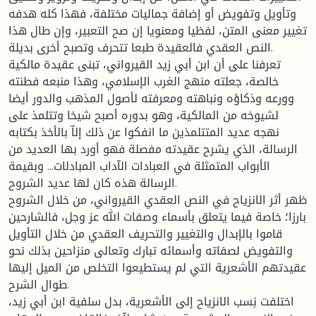
وتأويل وتفويض أو إضافة جماليات مختلفة، فهذا كله هدفه
تغيير معنى المتن، لفظيا ومعنويا إن صح التعبير، وإن طال هذا
النص العقدي فالعقيدة طبعا تتحرف وتصبح أخرى بديلة.
تعرفنا على أن ابن أبي زيد القيرواني، تبنى عقيدة مالكية
خالصة، جعلته منهج الغرب الإسلامي، وهذا منبعه فطنته
وورعه وذكاؤه ونباهته ومعرفته لأصول المذهب والدور أيضا
لشيوخه من المالكية، وهو بدوره أصبح شيخا وتتلمذ على
نهجه عديد المتتلمذين ما انفكوا عن ذلك إلاّ بالأخذ بكتابه
الرسالة، الذي يشرح عقيدته مفصلة فهو أورد بها العديد من
الأبواب المتمثلة في العبادات الآداب المبادلات... وبقيمة
الرسالة هذه كان لها عديد الشروح.
ظهر أثر الانزياح في النص العقدي القيرواني، من خلال الشروح
بارزا؛ خاصة فيما يتعلق بأسماء وصفات الله عز وجل، فالشارحين
قاموا بالإبدال والتغيير والتحريف العقدي من خلال التأويل
والتفويض لصفاته وأسمائه تبارك وتعالى منزاحين بذلك نحو
عقيدتهم الأشعرية التي لم يستطيعوا التخلص من الميل إليها
طوال الشرح.
اختلفت نِسب الانزياح إلى الأشعرية، بدل سلفية ابن أبي زيد،