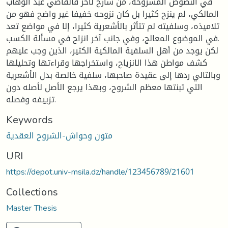
في النصوص المشروحة، من شارح لآخر فالقاضي عبد الوهاب
المالكي، لم ينزح كثيرا بل كان نزوحه خفيفا غير واضح فهو من
تلاميذه، وسلفيته لم تتأثر بالأشعرية كثيرا، إلا في مواضع تعد
في الموضوع المعالج، وفي جانب آخر انزاح في مسألة الكسب.
لكن يوجد من أهل السلفية المالكية الكثير، الذين وجب عليهم
كشف مواطن هذا الانزياح، واستخراجها وقراءتها وتحليلها
وبالتالي ردها إلى عقيدة صاحبها، سلفية خالصة بدل الأشعرية
التي تبنتها معظم الشروح، وبهذا يرجع الأصل لأصله دون
تزييفه وفصله.
Keywords
متون وحواش-الشروح العقدية
URI
https://depot.univ-msila.dz/handle/123456789/21601
Collections
Master Thesis