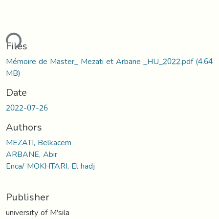
ding...
Files
Mémoire de Master_ Mezati et Arbane _HU_2022.pdf
(4.64
MB)
Date
2022-07-26
Authors
MEZATI, Belkacem
ARBANE, Abir
Enca/ MOKHTARI, El hadj
Publisher
university of M'sila