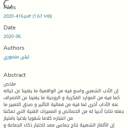
Loading...
Files
2020-416.pdf
(1.67 MB)
Date
2020-06
Authors
ليلى منصوري
Abstract
ملخص
إن الأدب الشعبي واسع فيه من الواقعية ما يغنينا عن خياله
كما فيه من الموارد الفكرية و الروحية ما يغنينا عن الانصراف
عنه الآداب أخرى لما فيه من فعالية التأثير و صدق التعبير ما
جعله نتاجا أدبيا له من الخصائص و المميزات الفنية التي تمكننا
من اعتباره كلاما شفويا بلاغيا بامتياز.
إن الألغاز الشعبية نتاج جماعي معد لاختبار ذكاء الجماعة و