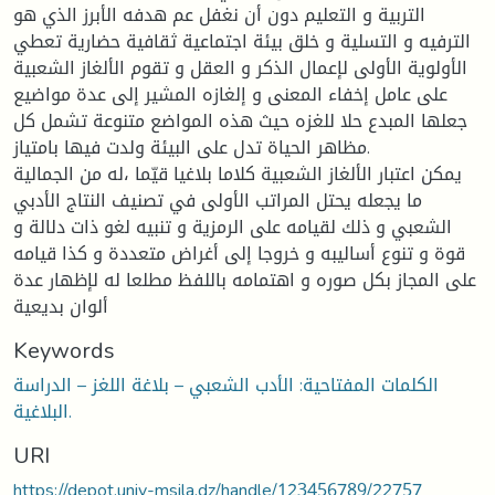
التربية و التعليم دون أن نغفل عم هدفه الأبرز الذي هو
الترفيه و التسلية و خلق بيئة اجتماعية ثقافية حضارية تعطي
الأولوية الأولى لإعمال الذكر و العقل و تقوم الألغاز الشعبية
على عامل إخفاء المعنى و إلغازه المشير إلى عدة مواضيع
جعلها المبدع حلا للغزه حيث هذه المواضع متنوعة تشمل كل
مظاهر الحياة تدل على البيئة ولدت فيها بامتياز.
يمكن اعتبار الألغاز الشعبية كلاما بلاغيا قيّما ،له من الجمالية
ما يجعله يحتل المراتب الأولى في تصنيف النتاج الأدبي
الشعبي و ذلك لقيامه على الرمزية و تنبيه لغو ذات دلالة و
قوة و تنوع أساليبه و خروجا إلى أغراض متعددة و كذا قيامه
على المجاز بكل صوره و اهتمامه باللفظ مطلعا له لإظهار عدة
ألوان بديعية
Keywords
الكلمات المفتاحية: الأدب الشعبي – بلاغة اللغز – الدراسة
البلاغية.
URI
https://depot.univ-msila.dz/handle/123456789/22757