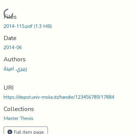
Loading...
Files
2014-115.pdf
(1.3 MB)
Date
2014-06
Authors
زبيري, امينة
URI
https://depot.univ-msila.dz/handle/123456789/17884
Collections
Master Thesis
Full item page