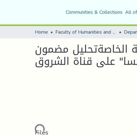
Communities & Collections
All o
Home
Faculty of Humanities and Social Sciences
رية الخاصةتحليل مضمون
Loading...
Files