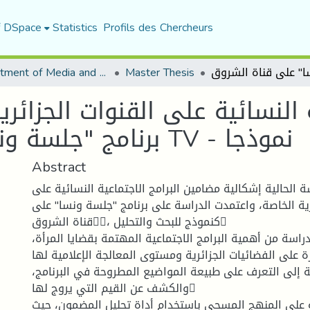
f DSpace
Statistics
Profils des Chercheurs
Department of Media and Communication Studies
Master Thesis
ة النسائية على القنوات الجزائ
برنامج "جلسة ونسا" على قناة الشروق TV - نموذجا
Abstract
ة الحالية إشكالية مضامين البرامج الاجتماعية النسائية على
رية الخاصة، واعتمدت الدراسة على برنامج "جلسة ونسا" على
قناة الشروق، كنموذج للبحث والتحليل
راسة من أهمية البرامج الاجتماعية المهتمة بقضايا المرأة،
ة على الفضائيات الجزائرية ومستوى المعالجة الإعلامية لها
إلى التعرف على طبيعة المواضيع المطروحة في البرنامج،
والكشف عن القيم التي يروج لها
 على المنهج المسحي باستخدام أداة تحليل المضمون، حيث