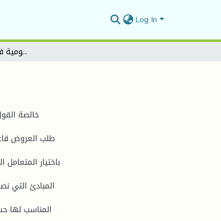
Log In
طرق إبر ام الصفقات العمومية في ظل القانون12-23
طلب العروض قاعد
باختيار المتعام ،
المناسب لها ح