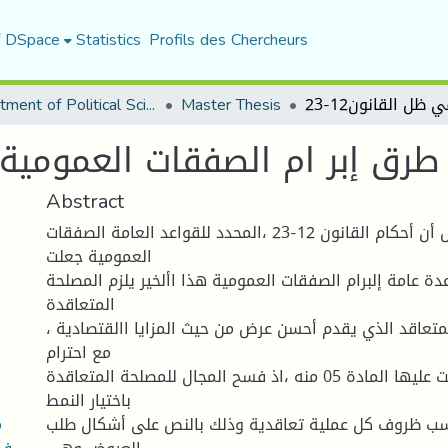
f DSpace
Statistics
Profils des Chercheurs
Department of Political Sciences
Master Thesis
طرق إبر ام الصفقات العمومية في
Abstract
خالصة القول أن أحكام القانون 12-23 ،المحدد للقواعد العامة الصفقات
العمومية جعلت
ة عامة إلبرام الصفقات العمومية هذا األخير يلزم المصلحة
المتعاقدة
ل المتعاقد الذي يقدم أحسن عرض من حيث المزايا االقتصادية
مع احترام
المبادئ التي نصت عليها المادة 05 منه ،اذ فسح المجال للمصلحة المتعاقدة
باختيار النمط
م
سب ظروف كل عملية تعاقدية وذلك بالنص على أشكال طلب