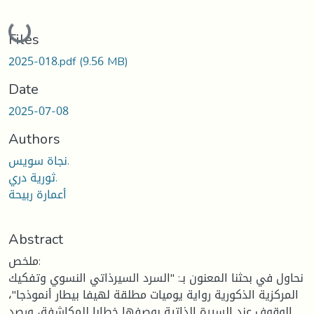
Loading...
Files
2025-018.pdf
(9.56 MB)
Date
2025-07-08
Authors
نجاة سويس.
ثورية دري.
أعمارة ربيحة
Abstract
ملخص:
نحاول في بحثنا المعنون بـ: "السرد السيرذاتي النسوي وتفكيك
المركزية الذكورية رواية يوميات مطلقة لهيفا بيطار أنموذجا"،
الوقوف عند السيرة الذاتية بوصفها خطابا للمكاشفة، ورصد