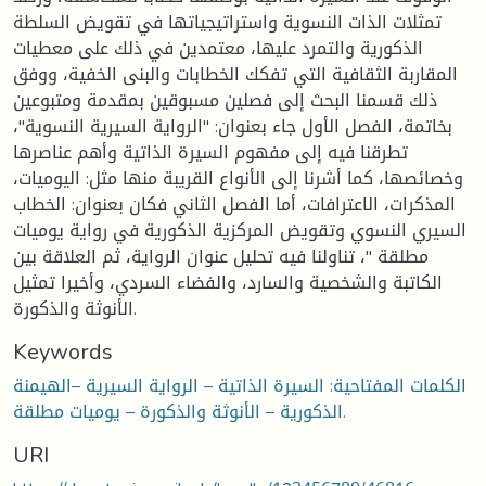
تمثلات الذات النسوية واستراتيجياتها في تقويض السلطة
الذكورية والتمرد عليها، معتمدين في ذلك على معطيات
المقاربة الثقافية التي تفكك الخطابات والبنى الخفية، ووفق
ذلك قسمنا البحث إلى فصلين مسبوقين بمقدمة ومتبوعين
بخاتمة، الفصل الأول جاء بعنوان: "الرواية السيرية النسوية"،
تطرقنا فيه إلى مفهوم السيرة الذاتية وأهم عناصرها
وخصائصها، كما أشرنا إلى الأنواع القريبة منها مثل: اليوميات،
المذكرات، الاعترافات، أما الفصل الثاني فكان بعنوان: الخطاب
السيري النسوي وتقويض المركزية الذكورية في رواية يوميات
مطلقة "، تناولنا فيه تحليل عنوان الرواية، ثم العلاقة بين
الكاتبة والشخصية والسارد، والفضاء السردي، وأخيرا تمثيل
الأنوثة والذكورة.
Keywords
الكلمات المفتاحية: السيرة الذاتية – الرواية السيرية –الهيمنة
الذكورية – الأنوثة والذكورة – يوميات مطلقة.
URI