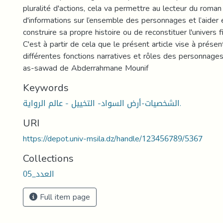
pluralité d'actions, cela va permettre au lecteur du roma
d'informations sur l’ensemble des personnages et l’aider
construire sa propre histoire ou de reconstituer l'univers 
C'est à partir de cela que le présent article vise à présen
différentes fonctions narratives et rôles des personnag
as-sawad de Abderrahmane Mounif
Keywords
الشخصيات-أرض السواد- التخييل - عالم الرواية.
URI
https://depot.univ-msila.dz/handle/123456789/5367
Collections
العدد_05
Full item page