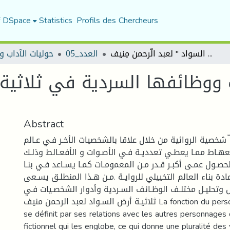
f DSpace
Statistics
Profils des Chercheurs
فاعمية الشخصيات ووظائفها السردية في ثلاثية " أر ُ ض السواد " لعبد الّرحمن مِنيف
العدد_05
حوليات الآداب و
وظائفها السردية في ثلاثية " 
Abstract
 شخصية الروائية من خلال علاقا بالشخصيات الأخـر فـي عـالم
معهـاط ممـا يعطـي تعدديـة فـي الأصـوات و الأفعـالط وذلـك
الحصـول عمـى أكبـر قـدر مـن المعمومـات كمـا يسـاعد فـي بنـا
دة بناء العالم التخييلي للروايـة .مـن هـذا المنطلـق يسـعى
ض وتحليـل مختلـف الوظـائف السـردية وأدوار الشخصـيات فـي
ثلاثيـة أرض السـواد لعبد الرحمن منيف La fonction du personnage romanesque
se définit par ses relations avec les autres personnage
fictionnel qui les englobe, ce qui donne une pluralité des 