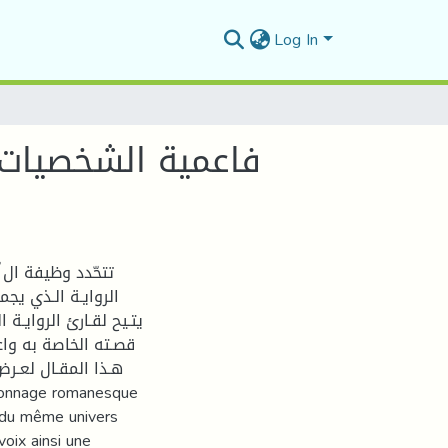
Log In
فاعمية الشخصيات و
تتحّدد وظيفة ال ّ
الروايـة الـذي يج
يتـيح لقـارئ الروايـة 
قصـته الخاصة به واعا
هـذا المقـال لعـر
s du même univers
voix ainsi une