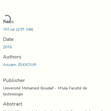
ading...
Files
101.rar
(2.91 MB)
Date
2016
Authors
Aissam, ZEKKOUR
Publisher
Université Mohamed Boudiaf - M’sila Faculté de
technologie
Abstract