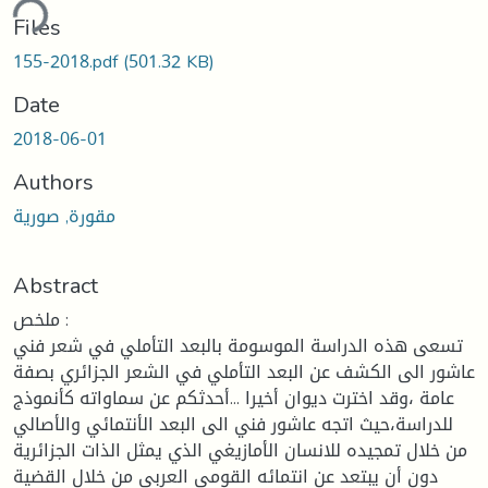
ding...
Files
155-2018.pdf
(501.32 KB)
Date
2018-06-01
Authors
مقورة, صورية
Abstract
ملخص :
تسعى هذه الدراسة الموسومة بالبعد التأملي في شعر فني
عاشور الى الكشف عن البعد التأملي في الشعر الجزائري بصفة
عامة ،وقد اخترت ديوان أخيرا ...أحدثكم عن سماواته كأنموذج
للدراسة،حيث اتجه عاشور فني الى البعد الأنتمائي والأصالي
من خلال تمجيده للانسان الأمازيغي الذي يمثل الذات الجزائرية
دون أن يبتعد عن انتمائه القومي العربي من خلال القضية