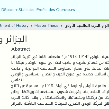
f DSpace
Statistics
Profils des Chercheurs
tment of History
Master Thesis
الجزائر 
Abstract
تعتبر الحرب العالمية الاولى *1914-1918 م * منعطفا هاما في تاريخ الجزائر
ته من خسائر بشرية و مادية ادت الى سوء الاوضاع فيها الا
ات ايجابية على مسار المقاومة السياسية الجزائرية و خاصة
لى أساليب جديدة في فنون الحرب والنضال السياسي والوعي
الثقافي.
ولقد وضعت الحرب العالمية الأولى أوزارها في أواخر 1918م ، مسفرة عن نتائج
راف المتصارعة، وتجرعت شعوب المستعمرات ويلاتها ،وكان
ظا من تركتها ومخلفاتها وانعكاساتها ، و بهذا كانت الحرب
لق لحركة الوعي التحرري للحركات السياسية الناشئة بالجزائر