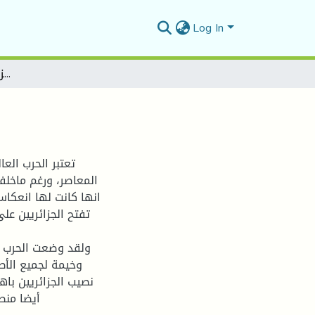
Log In
الجزائر و الحرب العالمية الأولى
المعاصر، ورغم ماخلف
انها كانت لها انعكاس
تفتح الجزائريين ع
وخيمة لجميع الأط
نصيب الجزائريين باه
أيضا منط