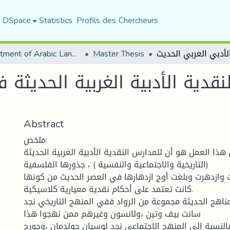
f DSpace
Statistics
Profils des Chercheurs
Department of Arabic Language and Literature
Master Thesis
نقدية الأدبية الغربية الحديثة 
Abstract
ملخص:
ھذا العمل ھو أن للمدارس النقدیة الأدبیة الغربیة الحدیثة
(التاریخیة والاجتماعیة والنفسیة ) ، جذورھا الفلسفیة
 وازدھرت وبلغت أوج ازدھارھا في العصر الحدیث من كونھا
كانت تعتمد على أحكام نقدیة معیاریة كلاسیكیة.
اھج الحدیثة مجموعة من الرواد ففي المنھج التاریخي نجد
سانت بیف وتین ،ولانسون وغیرھم ممن نھجوا ھذا
بالنسبة إلى المنھج الاجتماعي نجد لوسیان جولدمان ،وجورج