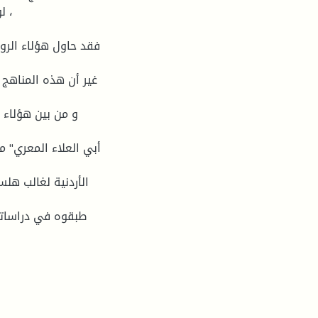
لو
فقد حاول ھؤلاء الرو
غیر أن ھذه المناھج لم
و من بین ھؤلاء 
الأردنیة لغالب ھل
طبقوه في دراسات