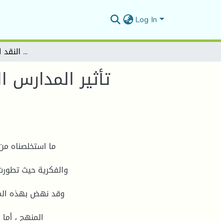
Log In
تأثير المدارس النقدية الأدبية الغربية الحديثة في النقد الأدبي العربي الحديث
تأثير المدارس ال
ما استخلصناه من 
والفكریة حیث تطورت
وقد نھض بھذه المن
المنھج ، أما 