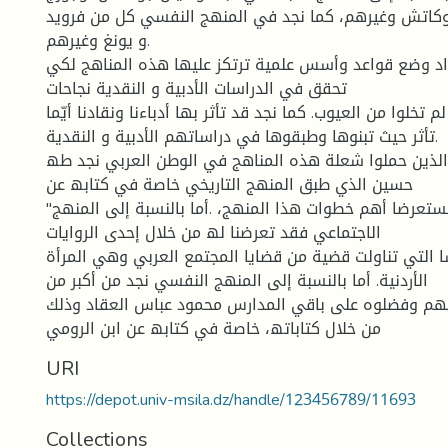
كاتش وغیرھم، كما نجد في المنھج النفسي كل من فروید ،
و یونغ وغیرھم.
اد وضع قواعد وأسس علمیة ترتكز علیھا ھذه المناھج لكي
تحقق في الدراسات الأدبیة و النقدیة نجاحات
 تخلوا من العیوب. كما نجد قد تأثر بھا أدباءنا ونقادنا أیّما
تأثر حیث تبنوھا وطبقوھا في دراساتھم الأدبیة و النقدیة.
الذین حملوا شعلة ھذه المناھج في الوطن العربي نجد طھ
حسین الذي طبق المنھج التاریخي خاصة في كتابھ عن
"أبي العلاء المعري" مستعرضا أھم خطوات ھذا المنھج، .أما بالنسبة إلى المنھج
الاجتماعي فقد تعرضنا لھ من خلال إحدى الروایات
سا التي تناولت قضیة من قضایا المجتمع العربي وھي المرأة
الأردنیة. أما بالنسبة إلى المنھج النفسي نجد من أكبر من
ھم وفضلوه على باقي المدارس محمود عباس العقاد وذلك
من خلال كتاباتھ، خاصة في كتابھ عن ابن الرومي
URI
https://depot.univ-msila.dz/handle/123456789/11693
Collections