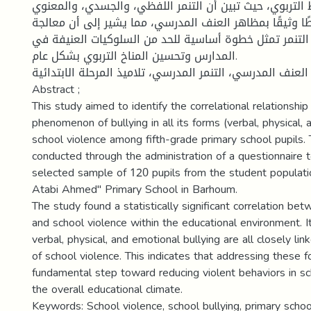
التربوي، حيث تبين أن التنمر اللفظي، والجسدي، والمعنوي
طًا وثيقًا بمظاهر العنف المدرسي، مما يشير إلى أن معالجة
لتنمر تمثل خطوة أساسية للحد من السلوكيات العنيفة في
المدارس وتحسين المناخ التربوي بشكل عام.
العنف المدرسي، التنمر المدرسي، تلاميذ المرحلة الابتدائية
Abstract ;
This study aimed to identify the correlational relationsh
phenomenon of bullying in all its forms (verbal, physical,
school violence among fifth-grade primary school pupils.
conducted through the administration of a questionnaire 
selected sample of 120 pupils from the student populati
Atabi Ahmed" Primary School in Barhoum.
The study found a statistically significant correlation be
and school violence within the educational environment. I
verbal, physical, and emotional bullying are all closely li
of school violence. This indicates that addressing these fo
fundamental step toward reducing violent behaviors in s
the overall educational climate.
Keywords: School violence, school bullying, primary school