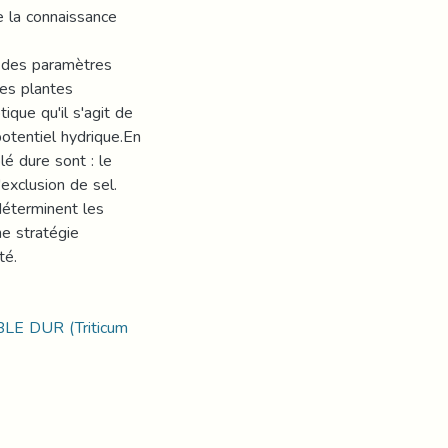
e la connaissance
e des paramètres
res plantes
ique qu'il s'agit de
potentiel hydrique.En
é dure sont : le
exclusion de sel.
déterminent les
ne stratégie
té.
E DUR (Triticum