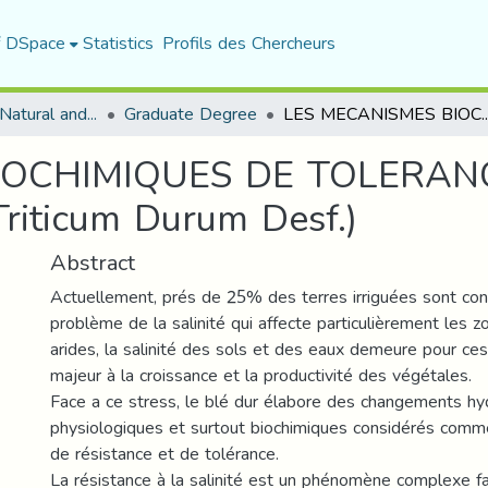
f DSpace
Statistics
Profils des Chercheurs
Department of Natural and Life Sciences
Graduate Degree
LES MECANISMES BIOCHIMIQUES DE TOLERANCE A LA SALINITE CHEZ LE
IOCHIMIQUES DE TOLERANC
iticum Durum Desf.)
Abstract
Actuellement, prés de 25% des terres irriguées sont con
problème de la salinité qui affecte particulièrement les 
arides, la salinité des sols et des eaux demeure pour ce
majeur à la croissance et la productivité des végétales.
Face a ce stress, le blé dur élabore des changements hy
physiologiques et surtout biochimiques considérés com
de résistance et de tolérance.
La résistance à la salinité est un phénomène complexe fa