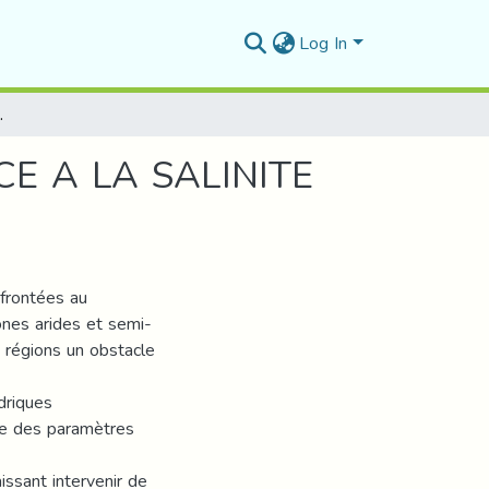
Log In
 BLE DUR (Triticum Durum Desf.)
E A LA SALINITE
frontées au
zones arides et semi-
s régions un obstacle
driques
me des paramètres
issant intervenir de