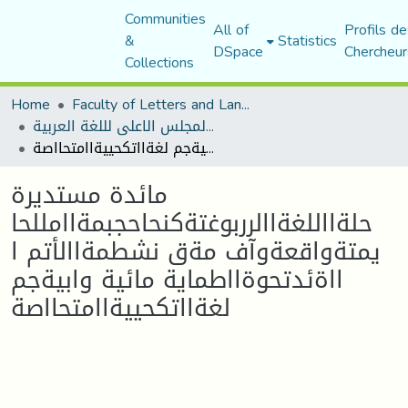
Communities
All of
Profils de
&
Statistics
DSpace
Chercheur
Collections
Home
Faculty of Letters and Languages
منشورات المجلس الاعلى لللغة العربية
مائدة مستديرة حلةااللغةاالرربوغتةكنحاحجبمةاامللحا يمتةواقعةوآف مةق نشطمةاالأتم ا ااةئدتحوةااطماية مائية وابيةجم لغةااتكحييةاامتحااصة
مائدة مستديرة
حلةااللغةاالرربوغتةكنحاحجبمةاامللحا
يمتةواقعةوآف مةق نشطمةاالأتم ا
ااةئدتحوةااطماية مائية وابيةجم
لغةااتكحييةاامتحااصة