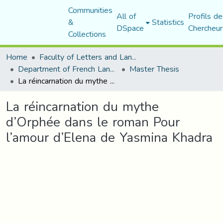
Communities
All of
Profils de
&
Statistics
DSpace
Chercheur
Collections
Home
Faculty of Letters and Languages
Department of French Language and Literature
Master Thesis
La réincarnation du mythe d’Orphée dans le roman Pour l’amour d’Elena de Yasmina Khadra
La réincarnation du mythe
d’Orphée dans le roman Pour
l’amour d’Elena de Yasmina Khadra