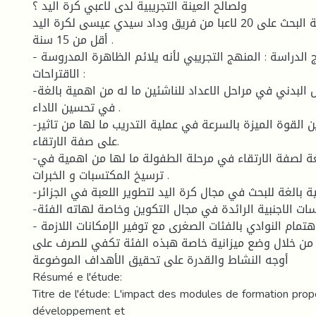
ولصالح العينة التجريبية لدى لاعبي كرة اليد ؟
العينة : اشتملت عينة البحث على 20 لاعبا من فريق وداد سيدي عيسى لكرة اليد
أقل من 15 سنة .
- منهج الدراسة : المنهج التجريبي لأنه يلائم الظاهرة المدروسة .
الاقتراحات :
-زيادة الاهتمام بالعمل البدني في مراحل الاعداد للناشئين ما له من اهمية بالغة
في تحسين الاداء .
-ادماج تدريب تمارين القوة الميزة بالسرعة في عملية التدريب ما لها من تاثير
على صفة الارتقاء.
-اعطاء اهمية بالغة لصفة الارتقاء في مرحلة الطفولة ما لها من اهمية في
ترسيخ المكتسبات و الخبرات .
-إلاء اهمية بالغة للبحث في مجال كرة اليد لتطوير اللعبة في الجزائر .
-الاستفادة من الدراسات الاجنبية الرائدة في مجال التكوين وخاصة لهاته الفئة
- ضرورة اهتمام النوادي بالفئات الصغرى مع توفير الإمكانات اللازمة
 من خلال وضع ميزانية خاصة هبذه الفئة تكفي للصرف على
أوجه النشاط والقدرة على تحقيق الأهداف الموضوعة
Résumé e l'étude:
Titre de l'étude: L'impact des modules de formation pro
développement et