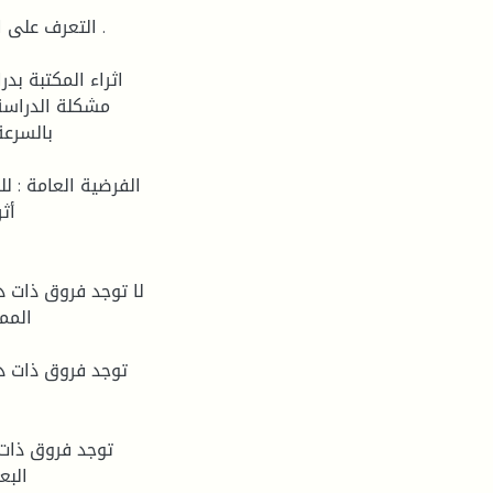
مشكلة الدراسة 
بالسرعة
الفرضية العامة : ل
أث
المم
البع