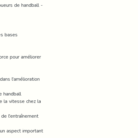
joueurs de handball -
es bases
force pour améliorer
dans l'amélioration
e handball
de la vitesse chez la
de l'entraînement
e un aspect important