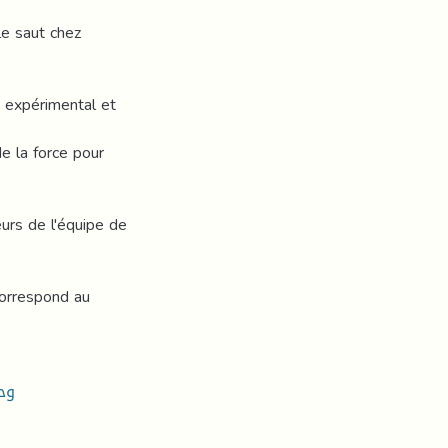
le saut chez
on expérimental et
de la force pour
eurs de l'équipe de
correspond au
وحد