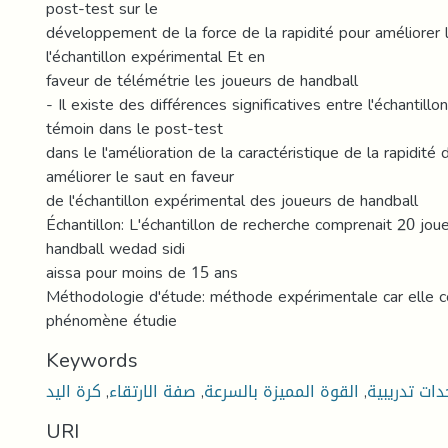
post-test sur le
développement de la force de la rapidité pour améliorer 
l'échantillon expérimental Et en
faveur de télémétrie les joueurs de handball
- Il existe des différences significatives entre l'échantill
témoin dans le post-test
dans le l'amélioration de la caractéristique de la rapidité 
améliorer le saut en faveur
de l'échantillon expérimental des joueurs de handball
Échantillon: L'échantillon de recherche comprenait 20 jou
handball wedad sidi
aissa pour moins de 15 ans
Méthodologie d'étude: méthode expérimentale car elle 
phénomène étudie
Keywords
كرة اليد
,
صفة الارتقاء
,
القوة المميزة بالسرعة
,
ات تدريبية
URI