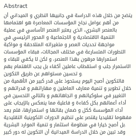
Abstract
يتضح من خلال هذه الدراسة في جانبيها النظري و الميداني أن
من أهم عوامل نجاح المؤسسات المعاصرة هو اهتمامها
بالعنصر البشري، الذي يعتبر العنصر الأساسي في عملية
التنمية الاقتصادية و الاجتماعية و المحور الرئيسي في
مواجهة تحديات العصر و متغيراته المتلاحقة و مواكبة
التطورات المتسارعة في مختلف المجالات، فبقاء المؤسسات
استمرارها مرهون بهذا العنصر، و لكن لا يكفي للبقاء و
الاستمرار جلب و استقطاب عاملين أكفاء بل يجب الاهتمام بهم
و تحسين مستواهم عن طريق التكوين.
فالتكوين أصبح اليوم يستحوذ على قدر كبير من الأهمية من
خلال تطوير و تنمية معارف العاملين و مهاراتهم و قدراتهم و
التغيير في سلوكياتهم و اتجاهاتهم و بالتالي التحسين في
أداء أعمالهم بكل كفاءة و فاعلية مما ينعكس بالإيجاب على
أداء المؤسسة ككل و ضمان بقائها و استمرارها، فلم يعد
مفهوما تقليديا يقتصر على تنظيم الدورات التكوينية التقليدية
بل أصبح خيارا في منظومة استثمار و تنمية الموارد البشرية.
وقد تبين من خلال الدراسة الميدانية أن التكوين له دور كبير