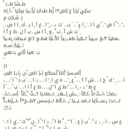
ٗ ّطــشا ٙطــػ
سـًٓبي ٞياـٖأ عَ بْاض٭ا زًٛظ طداتٜ ٞياُؿيا بڀكيا َٔ ،اَ ٕاهَ
ضٛـكتٜ م .)
٫ ٚ ، ٞ ْ ا ض ٛ ـ ٓ ي ا ا ـ ٗ ٕ ا ع ٔ ـ َ ٘ ب ـ ٗ ت ؾ ، ٟ ٚ ا ـ غ أ ٕ ا ر ـ ك ٕ ا ا ص ـ ٖ
ِ ٗ ت ش آ ـ ب ٌ ـ و ٕ أ ا س ـ ب أ ل ٜ ط غ ٱ ا
)ٛــيٛبأ( ســه
ب .ـٝعيا ١ُكي بػهي
”
(1
اُٖاسـسإ ؛ٌتـٓثا ٌتسـٝكع لـدًٜ اصٗن ّ٬ن ،ٍاؿا ١عٝبڀ
، ا ـ ـ ـ ٖ ٛ ك ً خ ١ ـ ـ ش آ ٢ ـ ـ ً ع ٕ ٛ ـ ـ ه ي ا ٕ ٚ ٪ ـ ـ ؾ ا ـ ـ ٗ ب د ٛ َ ا ٛ ـ ـ
ع ظ ٛ ؾ ، ٕ ا ـ ـ َ ٚ ط ي ا ٚ ل ـ ـ ٜ ط غ ٱ ا ا ـ ـ ٗ ب ٔ ـ ـ َ آ
،ؽضاـــَٚ ،اـــتْ٬تأٚ ،اـــٓٝثأ : ِـــش ٕاـــهؾ ،١ـــعاديا ٢ـــٗتَٓ ٗ ٌـــٝثاُ ٗ اٖٚســـػدٚ
ؽٛـــٓٝؾٚ
ٛ ع س ـ ٜ ا ـ ٖ ، ؼ ٝ ـ ً ب إ ع ـ َ ا ٚ ٛ ـ ٖ ٌ ط ا ٝ ـ ؾ ا ٛ ْ ا ـ ن ٌ ٝ ٓ ث ٛ ـ ي ا ١ ـ
ش ٯ ا ع ٝ ْ ٕ إ " : ٔ ً ع ٜ ) ر ت ض ا ن