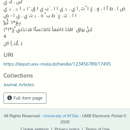
س ـ ك ي ٚ
ض ا ـ ط ٱ ا ، و ـ غ ا ُ ت ٕ ا ي ـ ؿ ي ا ا ـ ٗ ب ي ا ق ٚ ١ ؾ ا ؿ ـ ؿ ي
ا ا ـ ٗ ت ٜ ع َ ط ب ٌ ه ـ ؿ ت ي ـ ي ا ٠ ض
("ٞعٛـنَٛ بياق ٗ ١قاـا ٤اضٯاٚ تاغاػسٱا سٝػذتي ٌجَ٭ا
4
ــٝٚٛت ٕأ اـُن .)
URI
https://depot.univ-msila.dz/handle/123456789/17495
Collections
Journal Articles
Full item page
All Rights Reserved -
University of M'Sila
- UMB Electronic Portal ©
2026
Cookie settings
|
Privacy policy
|
Terms of Use