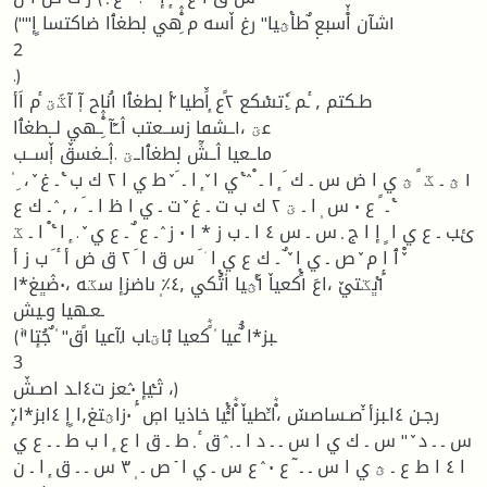
(""١شآن اْٗٚسبعٜ ٌطاٝؿيا" رغ اٚسه م ِْٗٛهي لٜطغٱا ضاكتسا ٍإ
2
.)
طـكتم ٫ ٔـم .ِٗتسٝكع ٢ًع ٕاَٚطيا ٚأ لٜطغٱا ١ُناح آٖ آػًؾ ٔم اَأ
عؾ ،١ــشٯا زســعتب اٛــَٓآ ِْٗٛــهي لــٜطغٱا
ماــعيا اٛــشَٓ لٜطغٱاــؾ .اٖٛــغسقٚ اٖٚســب
١ ؿ ـ ػ ً ؿ ي ا ض س ـ ك َ ٕ ا ـ ْ ٛ ٝ ي ا ٚ ٕ ا ـ َ ٚ ط ي ا ٢ ك ب ٝ ـ غ ٚ ، ِ ٗ
ٝ ـ ً ع ٠ س ٖ ا ـ ؾ ٢ ك ب ت ـ غ ٚ ت ـ ي ا ظ ا ـ َ ، ٫ ٛ ـ ك ع
ٸب ـ ع ي ا ٍ إ ا ج ٜ س ـ س ٤ ا ـ ب ز ٭ ا ٠ ز ٛ ـ ع ٌ ـ ع ي ٚ . ٕ ا ٝ ْ ا ـ ػ
ْ ٱ ا م ٚ ص ـ ي ا ٚ ٌ ـ ك ع ي ا ٘ َ س ق ا َ ٢ ق ض أ ٔ َ ب ز أ ٚ
١ٝڀػتيٚ ،اعَ ١ًٝكعياٚ ١ٝٓؿيا اٗتُٝكي ٤٫٪ٖ ىاضزإ سػه ،٠ضٛڀغ٭ا َٔ
ـعـهيا وـيش
("ٞـبز٭ا ٌُعيا ٗ ًٞكعيا بْاؾاب ١ٜآعيا ١ًق" ٗ ٌجُتٕا
3
تٛـٝيإ ٠ٛـعز ت٤اـد اصـشٚ ،)
،ٕٚرجـن ٤اـبزأ ٙٚصـساصسٚ ،ْٞاـَٚطياٚ ْٞاـْٛٝيا خاذيا اصٖ َٔ ٠زاؿتغ٫ا ٍإ ٤ابز٭ا
س ـ ـ د ٚ " س ـ ك ي ا س ـ ـ د ا ـ ٜ ٛ ق ٔ ٜ ط ـ ق ا ع ٕ ا ب ط ـ ـ ع ي
ا ٤ ا ط ع ـ ؿ ي ا س ـ ـ ٓ ع ٠ ٛ ع س ـ ي ا ٙ ص ـ ٖ ٣ س ـ ـ ق ٕ ا ـ ن