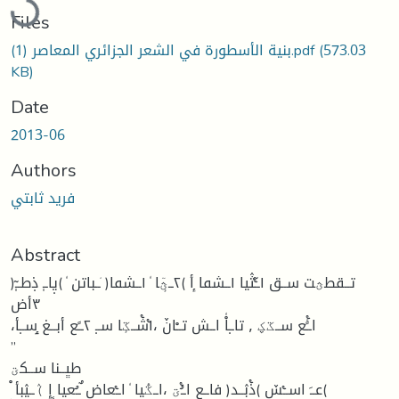
Files
(573.03
بنية الأسطورة في الشعر الجزائري المعاصر (1).pdf
KB)
Date
2013-06
Authors
فريد ثابتي
Abstract
تــقطؿت ســق ١ــٝٓثٛيا ١ــشٯا ٕأ )٢ــؿٕٓا ٗ ١ــشٯا( ٘ــباتن ٗ )يٜاــٖ ذٜطــٖٓ(
٣أض
،اــًٗٝع ســػؼ ٫ تاــٜاْٗ اــش تــْانٚ ،١ٝشٝــػٕا ســٜ ٢ــًع أبــغ ٟســٜأ
”
طڀــنا ســكؾ
ْ عــَ اســٝسٚ )ذٝبٛــد( فاــع اــُٝؾ ،اــػُٓيا ٗ اــٝعاض ٌــُعيا ٍإ )ٛــيٛبأ(