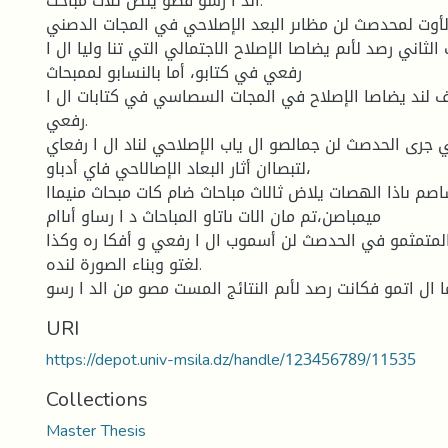
الد ا رسو فصو يلض ثلاث مباحث:
وت لمحدصث لن مظاىر البعد الإصلاحي في المجات الدصني
لثاني رصد لأىم يضاصا الإصلاح الاجتمالي التي تنا وليا ال ا
رفعي في كتابو، أما بالنسابو لممبحاث
وف لند يضاصا الإصلاح في المجات السصاسي في كتابات ال ا
رفعي.
جرى الحدصث لن جمالصو ال ياب الإصلاحي لناد ال ا رفعاي
لتبصاان أثار البعاد الإصالاحي فاي أدباو،
صم ىاذا الهصات يلاض ثالاث مباحاث ضام كات مبحاث منيماا
ميمباصن،تم مان الات ىاتاو المباحاث د ا رساو أىاام
 المتمثمو في الحدصث لن أسموب ال ا رفعي و أفكا ره وكذا
لغتو وبناء الصورة لنده.
URI
https://depot.univ-msila.dz/handle/123456789/11535
Collections
Master Thesis