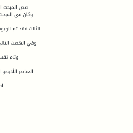
صص المبحث الأ
وكان في المبحث ا
الثالث فقد تم الوي
وفي الهصت الثاني 
وتام تقسا
العناصر الأدبصو
أما ال اتمو فكانت رصد لأىم النتائج المست مصو من الد ا رسو.