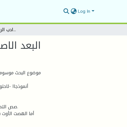
Log In
البعد الاصلاحي واثره الجمالي في ادب الرافعي كتاب وحى قلم
البعد الا
موضوع البحث موسوم ب
أنموذجاا -لاحت
صص التمي
أما الهصت الأوت ف