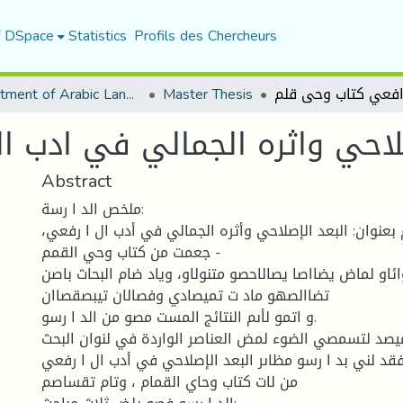
f DSpace
Statistics
Profils des Chercheurs
Department of Arabic Language and Literature
Master Thesis
صلاحي واثره الجمالي في ادب 
Abstract
ملخص الد ا رسة:
عنوان: البعد الإصلاحي وأثره الجمالي في أدب ال ا رفعي،
جعمت من كتاب وحي القمم -
وائاو لماض يضااصا يصالاحصو متنولاو، وياد ضام البحاث باصن
تضاالصهو ماد ت تميصادي وفصالان تيبصقصاان
و اتمو لأىم النتائج المست مصو من الد ا رسو.
صد لتسمصي الضوء لمض العناصر الواردة في لنوان البحث.
قد لني بد ا رسو مظاىر البعد الإصلاحي في أدب ال ا رفعي
من لات كتاب وحاي القمام ، وتام تقساصم