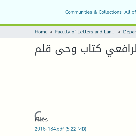
Communities & Collections
All o
Home
Faculty of Letters and Languages
الرافعي كتاب وحى قلم
Loading...
Files
2016-184.pdf
(5.22 MB)