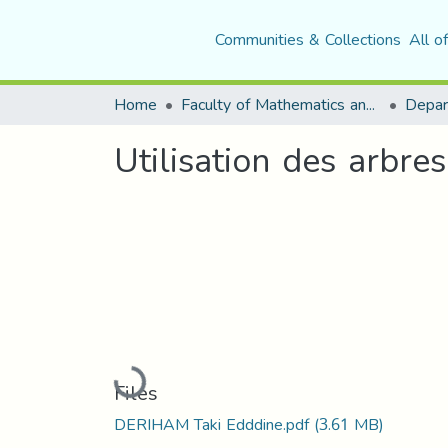
Communities & Collections
All o
Home
Faculty of Mathematics and Computer Science
Utilisation des arbr
Loading...
Files
DERIHAM Taki Edddine.pdf
(3.61 MB)