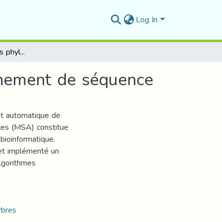
Log In
Utilisation des arbres phylogénétiques dans l'alignement de séquence
ignement de séquence
ent automatique de
nces (MSA) constitue
bioinformatique.
et implémenté un
lgorithmes
rbres