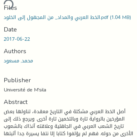
ding...
Files
(1.04 MB)
الخط العربي والمداد_ من المجهول إلى الخلود.pdf
Date
2017-06-22
Authors
محمد, مسعود
Publisher
Université de M'sila
Abstract
أصل الخط العربي مشكلة في التاريخ معقدة، تناولها بعض
المؤرخين بالرواية تارة وبالتخمين تارة أخرى. ويرجع ذلك إلى
تاريخ الشعب العربي في الجاهلية وعلاقته آنذاك بالشعوب
الأخرى من حوله. فهم لم يؤلفوا كتابا إلا نتفا يسيرة جدا أثبتها