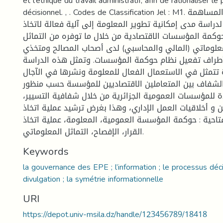
et l'éthique du travail administratif, afin de rationaliser l
décisionnel. , . Codes de Classification Jel : M1. ملخص. تعتبر هذه المساهمة
لدراسة مدى إمكانية تطوير المعلومة إلى آلية فعالة لاتخاذ
وكمة المؤسسات الاقتصادية من خلال ما توفره من التماثل
معلوماتي (المالي والمحاسبي) لدى أصحاب المصالح ومتخذي
 أطراف تفعيل نظام حوكمة المؤسسات. وتمثل هذه الدراسة
 تتمثل في الاستعمال الفعال للمعلومة ونشرها في الآجال
الشفاف بين المتعاملين الاقتصاديين للمؤسسة حسب منظور
دة للمؤسسات العمومية الجزائرية من خلال شفافية التسيير
و أخلاقيات العمل الإداري، وهذا بغرض ترشيد عملية اتخاذ
مفتاحية : حوكمة المؤسسة العمومية، المعلومة، عملية اتخاذ
القرار، الإفصاح، التماثل المعلوماتي.
Keywords
la gouvernance des EPE ; l’information ; le processus déci
divulgation ; la symétrie informationnelle
URI
https://depot.univ-msila.dz/handle/123456789/18418