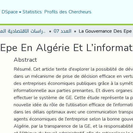
f DSpace
Statistics
Profils des Chercheurs
العدد 07
مجلة الدراسات الاقتصادية المعاصرة
pe En Algérie Et L’informati
Abstract
Résumé. Cet article tente d'explorer la possibilité de dév
dans un mécanisme de prise de décision efficace en vert
des entreprises économiques publiques grâce à la symétri
informationnelle aux parties prenantes, Et divers organe
effectuer le système de GE. Cette étude représente la p
nouvelle idée du rôle de l'utilisation efficace de l'informat
dans les délais optimaux avec une communication transpa
agents économiques de l'entreprise selon la bonne gou
Algérie, par la transparence de la GE, et la responsabilit