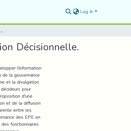
Log In
La Gouvernance Des Epe En Algérie Et L’information Décisionnelle.
on Décisionnelle.
elopper l'information
u de la gouvernance
e et la divulgation
s décideurs pour
roposition d'une
ion et de la diffusion
rente entre les
vernance des EPE en
é des fonctionnaires