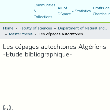
Communities
All of
Profils de
&
Statistics
DSpace
Chercheur
Collections
Home
Faculty of sciences
Department of Natural and Life Sciences
Master thesis
Les cépages autochtones Algériens -Etude bibliographique-
Les cépages autochtones Algériens
-Etude bibliographique-
Loading...