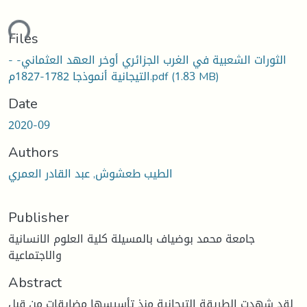
ding...
Files
- الثورات الشعبية في الغرب الجزائري أوخر العهد العثماني-
(1.83 MB)
التيجانية أنموذجا 1782-1827م.pdf
Date
2020-09
Authors
الطيب طعشوش, عبد القادر العمري
Publisher
جامعة محمد بوضياف بالمسيلة كلية العلوم الانسانية
والاجتماعية
Abstract
لقد شهدت الطريقة التيجانية منذ تأسيسها مضايقات من قبل