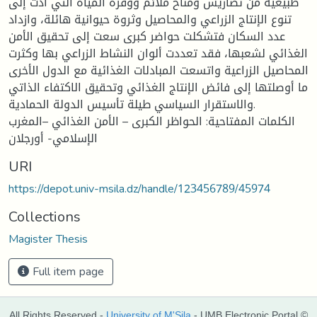
طبيعية من تضاريس ومناخ ملائم ووفرة المياه التي أدت إلى
تنوع الإنتاج الزراعي والمحاصيل وثروة حيوانية هائلة، وازداد
عدد السكان فتشكلت حواضر کبری سعت إلى تحقيق الأمن
الغذائي لشعبها، فقد تعددت ألوان النشاط الزراعي بها وكثرت
المحاصيل الزراعية واتسعت المبادلات الغذائية مع الدول الأخرى
ما أوصلتها إلى فائض الإنتاج الغذائي وتحقيق الاكتفاء الذاتي
والاستقرار السياسي طيلة تأسيس الدولة الحمادية.
الكلمات المفتاحية: الحواظر الكبرى – الأمن الغذائي –المغرب
الإسلامي- أورجلان
URI
https://depot.univ-msila.dz/handle/123456789/45974
Collections
Magister Thesis
Full item page
All Rights Reserved -
University of M'Sila
- UMB Electronic Portal ©