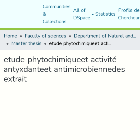
Communities
All of
Profils de
&
Statistics
DSpace
Chercheur
Collections
Home
Faculty of sciences
Department of Natural and Life Sciences
Master thesis
etude phytochimiqueet activité antyxdanteet antimicrobiennedes extrait
etude phytochimiqueet activité
antyxdanteet antimicrobiennedes
extrait