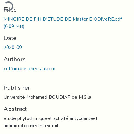
ding...
Files
MIMOIRE DE FIN D'ETUDE DE Master BIODIVèRE.pdf
(6.09 MB)
Date
2020-09
Authors
ketfi.imane. cheera ikrem
Publisher
Université Mohamed BOUDIAF de M'Sila
Abstract
etude phytochimiqueet activité antyxdanteet
antimicrobiennedes extrait