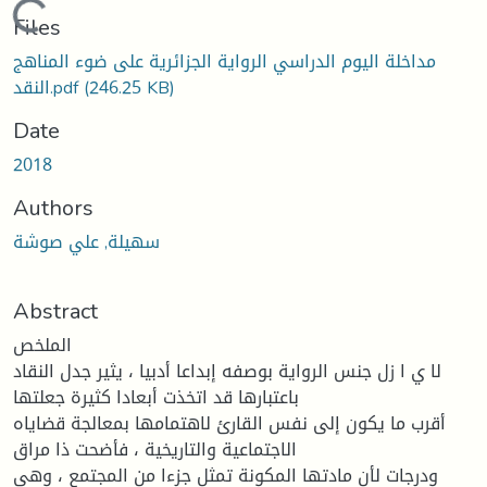
Loading...
Files
مداخلة اليوم الدراسي الرواية الجزائرية على ضوء المناهج
(246.25 KB)
النقد.pdf
Date
2018
Authors
سهيلة, علي صوشة
Abstract
الملخص
لا ي ا زل جنس الرواية بوصفه إبداعا أدبيا ، يثير جدل النقاد
باعتبارها قد اتخذت أبعادا كثيرة جعلتها
أقرب ما يكون إلى نفس القارئ لاهتمامها بمعالجة قضاياه
الاجتماعية والتاريخية ، فأضحت ذا مراق
ودرجات لأن مادتها المكونة تمثل جزءا من المجتمع ، وهي