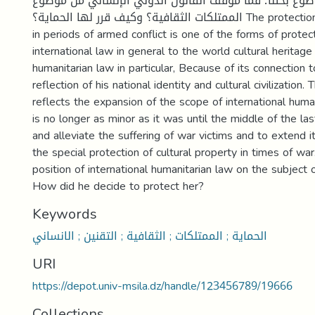
 موضوع بحثنا؛ فما موقف القانون الدولي الإنساني من موضوع
الممتلكات الثقافية؟ وكيف قرر لها الحماية؟ The protection of cultural property
in periods of armed conflict is one of the forms of protec
international law in general to the world cultural heritage
humanitarian law in particular, Because of its connection 
reflection of his national identity and cultural civilization. 
reflects the expansion of the scope of international human
is no longer as minor as it was until the middle of the las
and alleviate the suffering of war victims and to extend 
the special protection of cultural property in times of wa
position of international humanitarian law on the subject o
How did he decide to protect her?
Keywords
الحماية ; الممتلكات ; الثقافية ; التقنين ; الانساني
URI
https://depot.univ-msila.dz/handle/123456789/19666
Collections