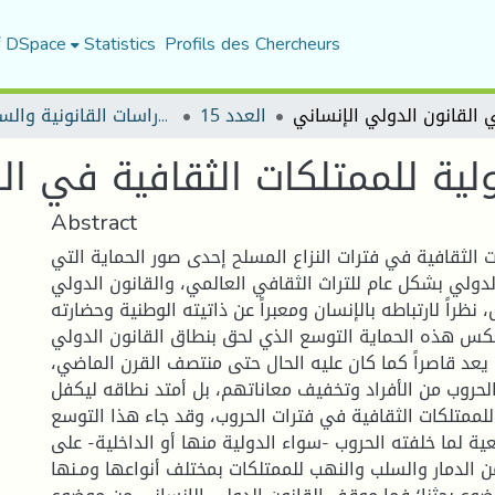
f DSpace
Statistics
Profils des Chercheurs
العدد 15
مجلة الأستاذ الباحث للدراسات القانونية والسياسية
ولية للممتلكات الثقافية في ال
Abstract
ت الثقافية في فترات النزاع المسلح إحدى صور الحماية التي
لدولي بشكل عام للتراث الثقافي العالمي، والقانون الدولي
ظراً لارتباطه بالإنسان ومعبراً عن ذاتيته الوطنية وحضارته
عكس هذه الحماية التوسع الذي لحق بنطاق القانون الدولي
 يعد قاصراً كما كان عليه الحال حتى منتصف القرن الماضي
لحروب من الأفراد وتخفيف معاناتهم، بل أمتد نطاقه ليكفل
للممتلكات الثقافية في فترات الحروب، وقد جاء هذا التوسع
ة لما خلفته الحروب -سواء الدولية منها أو الداخلية- على
ن الدمار والسلب والنهب للممتلكات بمختلف أنواعها ومـنها