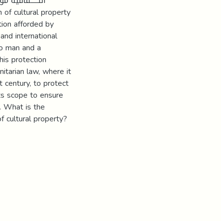
الثـــــقافية
tion afforded by
 and international
to man and a
This protection
itarian law, where it
t century, to protect
its scope to ensure
r. What is the
f cultural property?