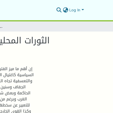
Log In
الثورات المحلية أثناء التواجد العثماني في الجزائر (ثورة ابن الشريف الدرقاوي 1805-1816م) -نموذجا-.
الثورات المحلي
إن أهم ما ميز الفتر
السياسية كاغتيال 
والتعسفية تجاه ال
الجفاف وسنين ا
الحاكمة وبعض شيو
الغرب وبرغم من 
للتعبير عن سخطهم
وكذا القوى الخارجي