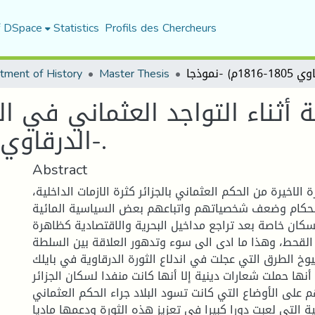
f DSpace
Statistics
Profils des Chercheurs
tment of History
Master Thesis
ة أثناء التواجد العثماني في ال
الدرقاوي 1805-1816م) -نموذجا-.
Abstract
ة الاخيرة من الحكم العثماني بالجزائر كثرة الازمات الداخلية،
الحكام وضعف شخصياتهم واتباعهم بعض السياسية المائية
سكان خاصة بعد تراجع مداخيل البحرية والاقتصادية كظاهرة
لقحط، وهذا ما ادى الى سوء وتدهور العلاقة بين السلطة
خ الطرق التي عجلت في اندلاع الثورة الدرقاوية في بايلك
أنها حملت شعارات دينية إلا أنها كانت منفدا لسكان الجزائر
 على الأوضاع التي كانت تسود البلاد جراء الحكم العثماني
ة التي لعبت دورا كبيرا في تعزيز هذه الثورة ودعمها ماديا