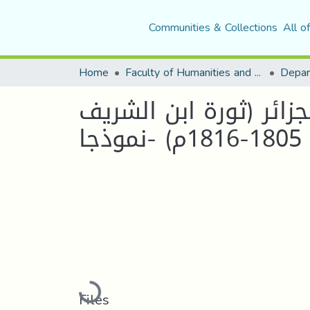
Communities & Collections
All o
Home
Faculty of Humanities and Social Sciences
Depar
جزائر (ثورة ابن الشريف
Loading...
Files