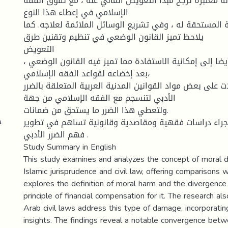
ة معتبرة ترجح مبدأ التعويض المالي عنه ، مع تفوق الفقه
الإسلامي في إعطاء هذا النوع
ة المستحقة له ، وفي تشريع الوسائل الملائمة لعلاجه. كما
يلاحظ تميز القانون الوضعي في تنظيم وتقنين طرق
التعويض
أيضا إلى إمكانية الاستفادة مما تميز فيه القانون الوضعي
بعد إخضاعه لقواعد الفقه الإسلامي،
ات على بعض مواد القوانين المدنية العربية المتعلقة بالضرر
الأدبي لتنسجم مع الفقه الإسلامي من جهة
ولتعطي هذا الضرر ما يستحق من ضمانات.
ج
 إجراء دراسات فقهية ومقاصدية وقانونية تساهم في تطوير
فهم الضرر الأدبي .
Study Summary in English
This study examines and analyzes the concept of moral 
Islamic jurisprudence and civil law, offering comparisons w
explores the definition of moral harm and the divergence
principle of financial compensation for it. The research a
Arab civil laws address this type of damage, incorporati
insights. The findings reveal a notable convergence betw