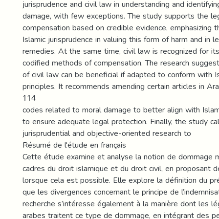
jurisprudence and civil law in understanding and identifyi
damage, with few exceptions. The study supports the legi
compensation based on credible evidence, emphasizing th
Islamic jurisprudence in valuing this form of harm and in l
remedies. At the same time, civil law is recognized for it
codified methods of compensation. The research suggest
of civil law can be beneficial if adapted to conform with I
principles. It recommends amending certain articles in Arab
114
codes related to moral damage to better align with Islam
to ensure adequate legal protection. Finally, the study cal
jurisprudential and objective-oriented research to
Résumé de l'étude en français
Cette étude examine et analyse la notion de dommage m
cadres du droit islamique et du droit civil, en proposant
lorsque cela est possible. Elle explore la définition du pr
que les divergences concernant le principe de l’indemnisat
recherche s’intéresse également à la manière dont les légi
arabes traitent ce type de dommage, en intégrant des p