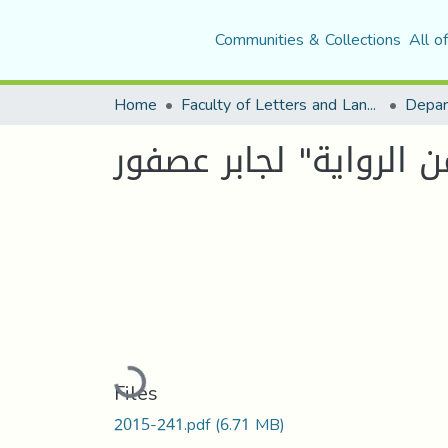
Communities & Collections
All o
Home
Faculty of Letters and Languages
 الروایة" لجابر عصفور
Loading...
Files
2015-241.pdf
(6.71 MB)