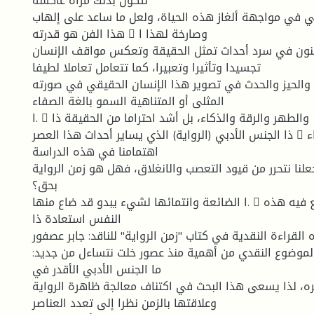
لتكون بذلك مرآة عاكسة
ي في مواجهة ألغاز هذه الحياة، ولعل ما ساعد على إلهاب
هذا الفن هو قدرته 􀄐 وصارخة لهذا ا
نون في سرد أحداث تمثل الحقيقة وتعكس مواقف الإنسان
تجسيدا وتأثيرا وتعبيرا، كما تتعامل تعاملا لطيفا
 والحيز والحدث في تصوير هذا الإنسان الحقيقي في صورته
المثلى أو المتناهية السمو بالغة الصفاء
ا. 􀄓 والطهر والرقة والذكاء، بل أشد احتراما من الحقيقة ذا
ذا الجنس الأدبي (الرواية) الذي يساير أحداث هذا العصر 􀄑 ومن هذا المنطلق جاء
اهتمامنا في هذه الدراسة
لنا نتحرر من قيود التعصب والانغلاق، فهل هو زمن الرواية
بحق؟
ا الضائعة وانتمائها لشيء يبدو قد ضاع منها. 􀄓 الزمن الذي تستطيع فيه هذه
النفس استعادة ذا
 القراءة النقدية في كتاب "زمن الرواية" للناقد: جابر عصفور
 الموضوع النقدي من أهمية منذ عصور خلت نتساءل من جديد:
ما الجنس الأدبي الأقدر في
ه، لذا يسعى هذا البحث في اكتناف معالجة ظاهرة الرواية
وعلاقتها بالزمن نظرا إلى تعدد العناصر