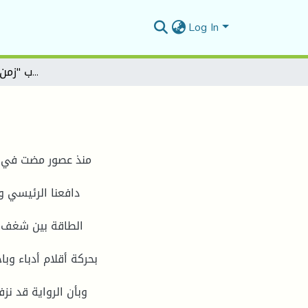
Log In
ق ا رءة نقدیة في كتاب "زمن الروایة" لجابر عصفور
منذ عصور مضت في زمن
دافعنا الرئيسي و
الطاقة بين شغف ه
بحركة أقلام أدباء و
وبأن الرواية قد نز