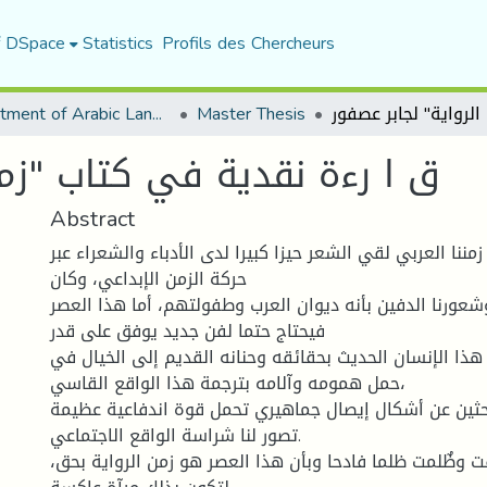
f DSpace
Statistics
Profils des Chercheurs
Department of Arabic Language and Literature
Master Thesis
ق ا رءة نقدیة في كتاب "زمن
Abstract
نا العربي لقي الشعر حيزا كبيرا لدى الأدباء والشعراء عبر
حركة الزمن الإبداعي، وكان
شعورنا الدفين بأنه ديوان العرب وطفولتهم، أما هذا العصر
فيحتاج حتما لفن جديد يوفق على قدر
ذا الإنسان الحديث بحقائقه وحنانه القديم إلى الخيال في
حمل همومه وآلامه بترجمة هذا الواقع القاسي،
باحثين عن أشكال إيصال جماهيري تحمل قوة اندفاعية عظيمة
تصور لنا شراسة الواقع الاجتماعي.
فت وظٌلمت ظلما فادحا وبأن هذا العصر هو زمن الرواية بحق،