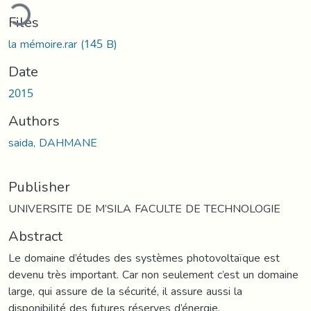
ding...
Files
la mémoire.rar
(145 B)
Date
2015
Authors
saida, DAHMANE
Publisher
UNIVERSITE DE M’SILA FACULTE DE TECHNOLOGIE
Abstract
Le domaine d’études des systèmes photovoltaïque est
devenu très important. Car non seulement c’est un domaine
large, qui assure de la sécurité, il assure aussi la
disponibilité des futures réserves d’énergie.