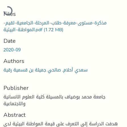
Loading...
Files
مذكرة-مستوى-معرفة-طلاب-المرحلة-الجامعية-لقيم-
(1.72 MB)
المواطنة-البيئية.pdf
Date
2020-09
Authors
سعدي أحلام, صالحي جميلة بن قسمية رقية
Publisher
جامعة محمد بوضياف بالمسيلة كلية العلوم الانسانية
والاجتماعية
Abstract
هدفت الدراسة إلى التعرف على قيمة المواطنة البيئية لدى