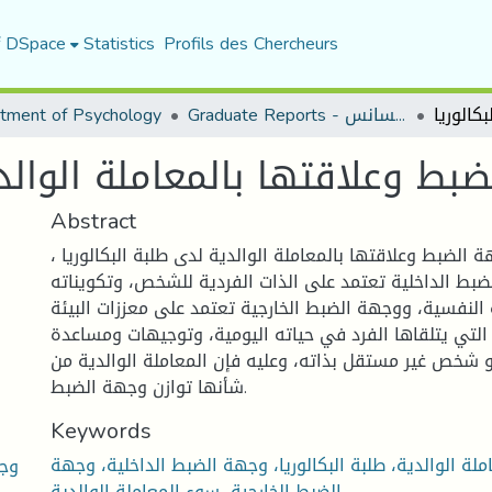
f DSpace
Statistics
Profils des Chercheurs
Graduate Reports - تقارير الليسانس
tment of Psychology
بط وعلاقتها بالمعاملة الوالدي
Abstract
الضبط وعلاقتها بالمعاملة الوالدية لدى طلبة البكالوريا ،
بط الداخلية تعتمد على الذات الفردية للشخص، وتكويناته
ة النفسية، ووجهة الضبط الخارجية تعتمد على معززات البيئة
 التي يتلقاها الفرد في حياته اليومية، وتوجيهات ومساعدة
و شخص غير مستقل بذاته، وعليه فإن المعاملة الوالدية من
شأنها توازن وجهة الضبط.
Keywords
لة الوالدية، طلبة البكالوريا، وجهة الضبط الداخلية، وجهة
وجه
الضبط الخارجية، سوء المعاملة الوالدية.