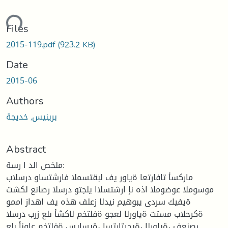
ding...
Files
2015-119.pdf
(923.2 KB)
Date
2015-06
Authors
برينيس, خديجة
Abstract
ملخص الد ا رسة:
ماركسأ تافارتعا ةیاور يف لبقتسملا فارشتساو درسلاب
موسوملا عوضوملا اذه نإ ارشتسلاا يلجتو درسلا رصانع لكشت
ةیفیك سردی يبوهیم نیدلا زعلف هذه يف اهداز اممو
ةكرحلاب مستت ةیاورلا لعجو ةفلتخم لاكشأ ىلع زرب درسلا
رصنعف ،ةیاورلا ،ةیجیتارتسإ ،ةیسایس ةفلتخم عاونأ ىلع