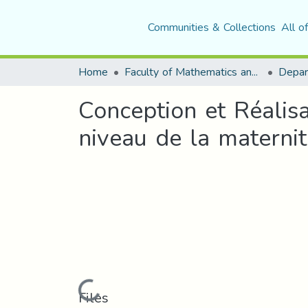
Communities & Collections
All o
Home
Faculty of Mathematics and Computer Science
Conception et Réalis
niveau de la maternit
Loading...
Files