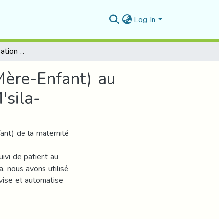
Log In
Conception et Réalisation d'un système de suivi (Mère-Enfant) au niveau de la maternité Slimane Amirat -Ville de M'sila-
Mère-Enfant) au
'sila-
ant) de la maternité
vi de patient au
a, nous avons utilisé
vise et automatise