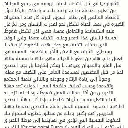
التكنولوجيا في كلِ أنشطة الحياة اليومية في جميع المجالات
من تعليم، صناعة، تجارة، زراعة، طب، مواصلات...وأيضًا تحوُّل
الاقتصاد العالمي إلى نظام السوق الحرة; كل هذه المتغيرات
الكبيرة في نمط الحياة تشكل تحدٍ لقدرات الإنسان ومن ثمَّ فإن
عليه استيعابها والتعامل معها، فهي إذن تشكل ضغوطًا
نفسية لإنسان هذا العصر وعليه التكيف معها، وفى الوقت
الذي يمكنه التكيف مع بعض هذه الضغوط فإنه قد لا
يستطيع التكيف مع البعض الآخر. والضغوط النفسية في
العمل جانب هام من ضغوط الحياة، فهي ظاهرة نفسية مثلها
مثل القلق والعدوان وغيرها، لا يمكن إنكارها بل يجب التصدي
لها من قبل المختصين لمساعدة العامل على التكيف مع عمله،
وصولاً إلى زيادة الإنتاج وجودته وبالتالي تنمية المجتمع
وتقدمه؛ وحسب تصنيف منظمة العمل الدولية تعد مهنة
التدريس من أكثر مجالات العمل ضغوطًا، وذلك لما تزخر به
البيئة التعليمية من مثيرات ضاغطة. وإذا كان مهمًا التصدي
لظاهرة الضغوط النفسية للعمل عامة، فالتصدي لضغوط مهنة
التدريس أهم بكثير، وذلك من منطلق خطورة استمرار تلك
الضغوط النفسية التي تؤدي في نهايتها إلى مرحلة الاحتراق
النفسي (Psychological Burnout)، التي تؤدي إلى إنهاك الفرد