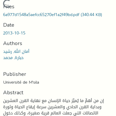
Loading...
Files
6a977d1548a5aefcc65270ef1a2f49bd.pdf
(340.44 KB)
Date
2013-10-15
Authors
أمان الله, رشيد
حبارة, محمد
Publisher
Université de M'sila
Abstract
إن من أهمِّ ما يُميِّز حياة الإنسان مع نهاية القرن العشرين
وبداية القرن الحادي والعشرين سرعة إيقاع الحياة وثورة
الاتصالات التي جعلت العالم قرية صغيرة، وكذلك دخول