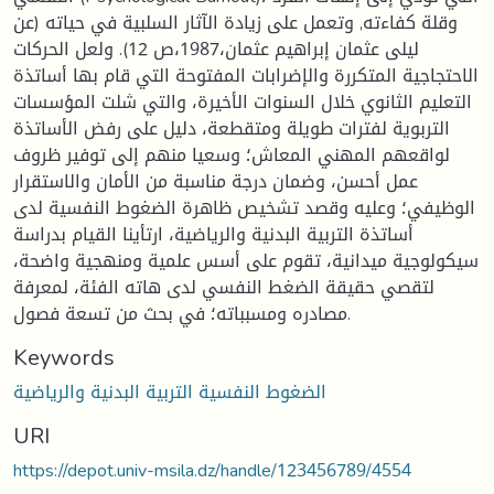
وقلة كفاءته, وتعمل على زيادة الآثار السلبية في حياته (عن
ليلى عثمان إبراهيم عثمان،1987،ص 12). ولعل الحركات
الاحتجاجية المتكررة والإضرابات المفتوحة التي قام بها أساتذة
التعليم الثانوي خلال السنوات الأخيرة، والتي شلت المؤسسات
التربوية لفترات طويلة ومتقطعة، دليل على رفض الأساتذة
لواقعهم المهني المعاش؛ وسعيا منهم إلى توفير ظروف
عمل أحسن، وضمان درجة مناسبة من الأمان والاستقرار
الوظيفي؛ وعليه وقصد تشخيص ظاهرة الضغوط النفسية لدى
أساتذة التربية البدنية والرياضية، ارتأينا القيام بدراسة
سيكولوجية ميدانية، تقوم على أسس علمية ومنهجية واضحة،
لتقصي حقيقة الضغط النفسي لدى هاته الفئة، لمعرفة
مصادره ومسبباته؛ في بحث من تسعة فصول.
Keywords
الضغوط النفسية التربية البدنية والرياضية
URI
https://depot.univ-msila.dz/handle/123456789/4554